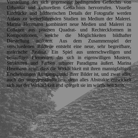
Vorstellung des sich gegenseitig bedingenden Geflechts von
Urbanität und kulturellem Gedächtnis hervorrufen. Visuelle
Eindrücke und bildnerischen Details der Fotografie werden
Anlass zu weiterführenden Studien im Medium der Malerei.
Marina Herrmann kombiniert neue Medien und Malerei zu
Collagen aus präzisen Quadrat- und Rechteckformen in
Kompositionen, welche die Möglichkeiten bildhafter
Darstellung ausloten. Aus dem Zusammenspiel der
verschiedenen Bildteile entsteht eine neue, sehr begreifbare,
malerische Realität. Ein Spiel aus unterschwelligen und
beiläufigen Elementen, das sich in eigenwilligen Mustern,
Strukturen und Farben urbaner Paradigma äußert. Marina
Herrmann zeigt, dass die Wirklichkeit mit ihren mannigfaltigen
Erscheinungen Ausgangspunkt ihrer Bilder ist, und zwar aller,
auch der ungegenständlichen, denn alles Abstrakte entwickelt
sich aus der Wirklichkeit und spiegelt sie im wörtlichen Sinn.